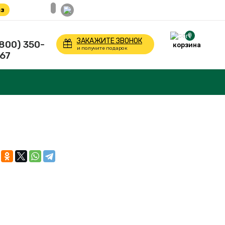
з
0
ЗАКАЖИТЕ ЗВОНОК
(800) 350-
корзина
и получите подарок
67