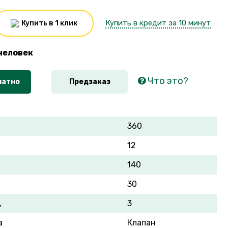
Купить в кредит за 10 минут
Купить в 1 клик
человек
Что это?
латно
Предзаказ
360
12
140
30
,
3
а
Клапан