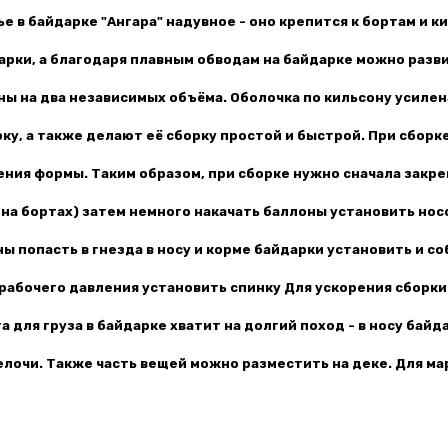
е в байдарке "Ангара" надувное - оно крепится к бортам и 
арки, а благодаря плавным обводам на байдарке можно разв
ны на два независимых объёма. Оболочка по кильсону усиле
у, а также делают её сборку простой и быстрой. При сборк
ения формы. Таким образом, при сборке нужно сначала закр
 на бортах) затем немного накачать баллоны установить нос
 попасть в гнезда в носу и корме байдарки установить и со
 рабочего давления установить спинку Для ускорения сборки
 для груза в байдарке хватит на долгий поход - в носу бай
 мелочи. Также часть вещей можно разместить на деке. Для м