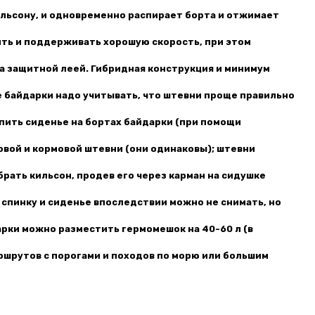
кильсону, и одновременно распирает борта и отжимает
ить и поддерживать хорошую скорость, при этом
на защитной леей. Гибридная конструкция и минимум
е байдарки надо учитывать, что штевни проще правильно
епить сиденье на бортах байдарки (при помощи
овой и кормовой штевни (они одинаковы); штевни
брать кильсон, продев его через карман на сидушке
 спинку и сиденье впоследствии можно не снимать, но
дарки можно разместить гермомешок на 40-60 л (в
аршрутов с порогами и походов по морю или большим