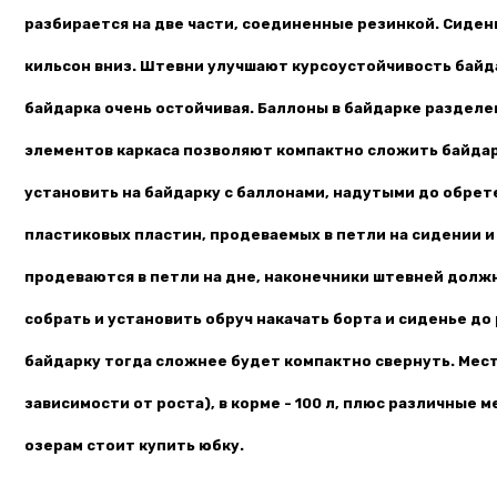
разбирается на две части, соединенные резинкой. Сидень
кильсон вниз. Штевни улучшают курсоустойчивость байд
байдарка очень остойчивая. Баллоны в байдарке разделе
элементов каркаса позволяют компактно сложить байдарк
установить на байдарку с баллонами, надутыми до обрет
пластиковых пластин, продеваемых в петли на сидении и
продеваются в петли на дне, наконечники штевней должны
собрать и установить обруч накачать борта и сиденье до
байдарку тогда сложнее будет компактно свернуть. Места
зависимости от роста), в корме - 100 л, плюс различные
озерам стоит купить юбку.